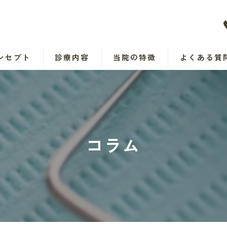
ンセプト
診療内容
当院の特徴
よくある質
小児
予防歯科
コラム
矯正
オーラルケア
インプラント
入れ歯